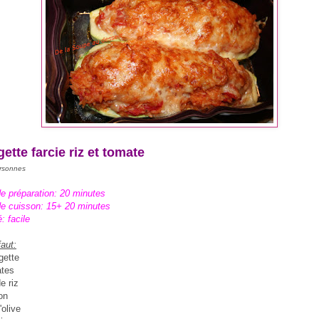
ette farcie riz et tomate
ersonnes
e préparation: 20 minutes
e cuisson: 15+ 20 minutes
é: facile
faut:
gette
ates
e riz
on
'olive