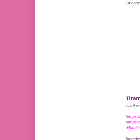
La conc
Tiram
pour 6 pet
temps d
temps d
difficult
Ingrédie