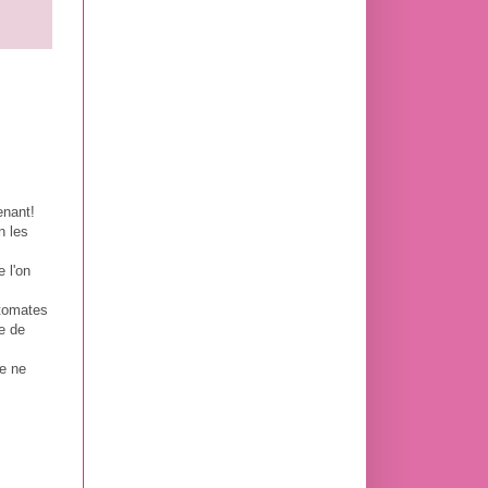
enant!
n les
 l'on
 tomates
ie de
je ne