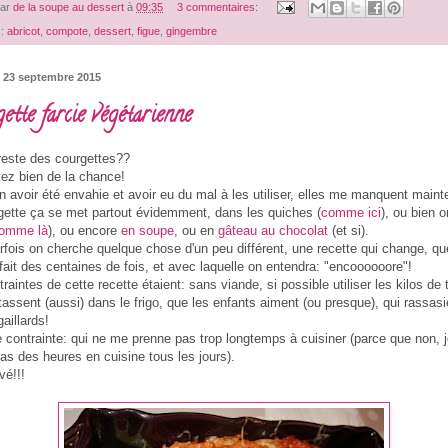
par
de la soupe au dessert
à
09:35
3 commentaires:
 :
abricot
,
compote
,
dessert
,
figue
,
gingembre
 23 septembre 2015
ette farcie végétarienne
 reste des courgettes??
ez bien de la chance!
n avoir été envahie et avoir eu du mal à les utiliser, elles me manquent maint
gette ça se met partout évidemment, dans les quiches (
comme ici
), ou bien o
omme là
), ou encore
en soupe
, ou en
gâteau au chocolat
(et si).
rfois on cherche quelque chose d'un peu différent, une recette qui change, que
fait des centaines de fois, et avec laquelle on entendra: "encoooooore"!
raintes de cette recette étaient: sans viande, si possible utiliser les kilos de
tassent (aussi) dans le frigo, que les enfants aiment (ou presque), qui rassas
aillards!
e contrainte: qui ne me prenne pas trop longtemps à cuisiner (parce que non, 
as des heures en cuisine tous les jours).
vé!!!