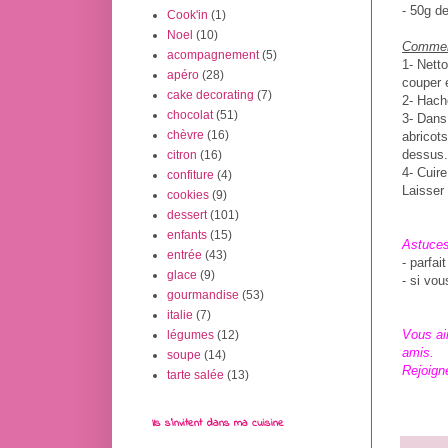
- 50g d
Cook'in
(1)
Noel
(10)
Comment
acompagnement
(5)
1- Netto
apéro
(28)
couper 
cake decorating
(7)
2- Hach
chocolat
(51)
3- Dans
chèvre
(16)
abricots
dessus.
citron
(16)
4- Cuir
confiture
(4)
Laisser 
cookies
(9)
dessert
(101)
enfants
(15)
Astuces
entrée
(43)
- parfai
glace
(9)
- si vou
gourmandise
(53)
italie
(7)
Vous ai
légumes
(12)
amis.
soupe
(14)
Rejoign
tarte salée
(13)
Ils s'invitent dans ma cuisine