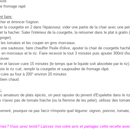
oivre
de fromage rapé
 faire:
her et émincer l'oignon.
r la courgette en 2 dans l'épaisseur, vider une partie de la chair avec une pet
 et la hacher. Saler l'intérieur de la courgette, la retourner dans le plat à gratin 
gorger).
r les tomates et les couper en gros morceaux.
une sauteuse, faire chauffer l'huile d'olive, ajouter la chair de courgette haché
en morceaux et le riz. Faire recevoir le tout 3 minutes puis ajouter 300ml d'e
oivrer.
ir et laisser cuire 15 minutes (le temps que le liquide soit absorbée par le riz)
ois le riz cuit, remplir la courgette et saupoudrer de fromage râpé.
 cuire au four à 200° environ 20 minutes.
bien chaud.
:
es amateurs de plats épicés, on peut rajouter du piment d'Espelette dans le riz
s n'avez pas de tomate fraiche (ou la flemme de les peler), utilisez des tomat
alement, pourquoi ne pas farcir n'importe quel légume: oignon, poivron, tomate, 
mez? Vous avez testé? Laissez moi votre avis et partagez cette recette ave