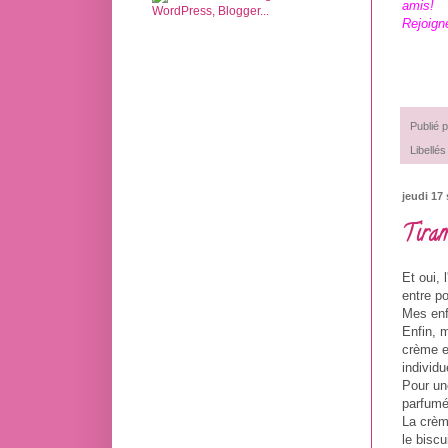
amis!
Rejoig
Publié 
Libellés
jeudi 17
Tiram
Et oui, 
entre p
Mes enf
Enfin, m
crème et
individ
Pour une
parfumé
La crème
le biscu