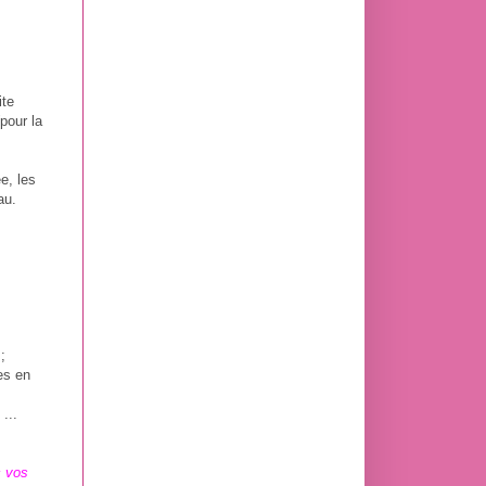
ite
(pour la
e, les
au.
.
;
es en
...
c vos