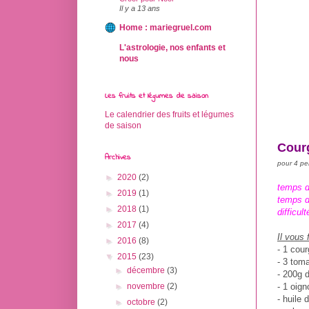
Il y a 13 ans
Home : mariegruel.com
L'astrologie, nos enfants et
nous
Les fruits et légumes de saison
Le calendrier des fruits et légumes
de saison
Courg
Archives
pour 4 p
►
2020
(2)
temps d
►
2019
(1)
temps d
►
2018
(1)
difficult
►
2017
(4)
Il vous 
►
2016
(8)
- 1 cour
▼
2015
(23)
- 3 tom
►
décembre
(3)
- 200g d
- 1 oign
►
novembre
(2)
- huile d
►
octobre
(2)