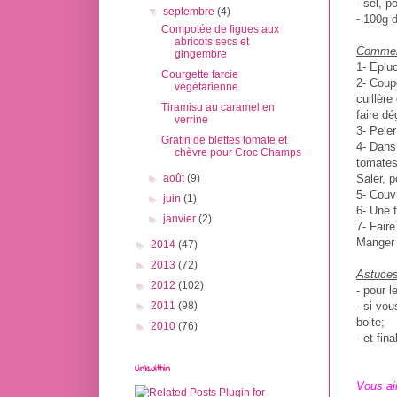
- sel, p
▼
septembre
(4)
- 100g 
Compotée de figues aux
abricots secs et
Comment
gingembre
1- Epluc
Courgette farcie
2- Coupe
végétarienne
cuillère
Tiramisu au caramel en
faire dé
verrine
3- Pele
Gratin de blettes tomate et
4- Dans 
chèvre pour Croc Champs
tomates 
Saler, p
►
août
(9)
5- Couvr
►
juin
(1)
6- Une f
►
janvier
(2)
7- Faire
Manger 
►
2014
(47)
►
2013
(72)
Astuces
►
2012
(102)
- pour l
- si vou
►
2011
(98)
boite;
►
2010
(76)
- et fin
LinkWithin
Vous ai