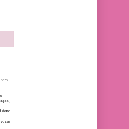
iners
te
coupes,
ai donc
let sur