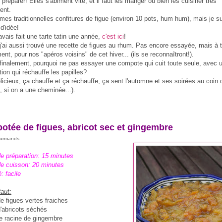
 préparer! Elles s'abiment vite, et il faut les manger ou bien les cuisiner très
ent.
t mes traditionnelles confitures de figue (environ 10 pots, hum hum), mais je su
d'idée!
'avais fait une tarte tatin une année,
c'est ici
!
 j'ai aussi trouvé une recette de figues au rhum. Pas encore essayée, mais à t
nt, pour nos "apéros voisins" de cet hiver... (ils se reconnaîtront!).
 finalement, pourquoi ne pas essayer une compote qui cuit toute seule, avec 
ion qui réchauffe les papilles?
licieux, ça chauffe et ça réchauffe, ça sent l'automne et ses soirées au coin 
, si on a une cheminée...).
tée de figues, abricot sec et gingembre
ourmands
e préparation: 15 minutes
e cuisson: 20 minutes
é: facile
faut:
e figues vertes fraiches
d'abricots séchés
e racine de gingembre