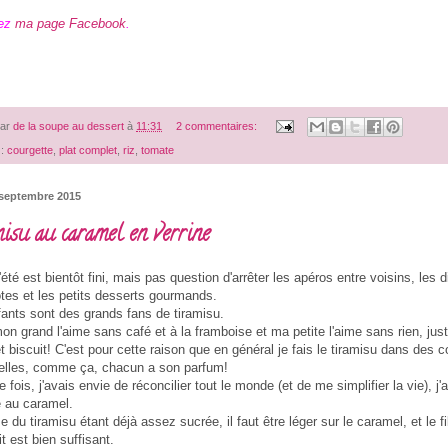
nez
ma page Facebook
.
par
de la soupe au dessert
à
11:31
2 commentaires:
 :
courgette
,
plat complet
,
riz
,
tomate
 septembre 2015
isu au caramel en verrine
l'été est bientôt fini, mais pas question d'arrêter les apéros entre voisins, les d
otes et les petits desserts gourmands.
ants sont des grands fans de tiramisu.
on grand l'aime sans café et à la framboise et ma petite l'aime sans rien, jus
 biscuit! C'est pour cette raison que en général je fais le tiramisu dans des 
uelles, comme ça, chacun a son parfum!
 fois, j'avais envie de réconcilier tout le monde (et de me simplifier la vie), j'
 au caramel.
 du tiramisu étant déjà assez sucrée, il faut être léger sur le caramel, et le fi
it est bien suffisant.