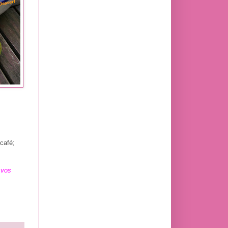
 café;
 vos