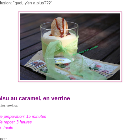
lusion: "quoi, y'en a plus???"
isu au caramel, en verrine
ites verrines
e préparation: 15 minutes
e repos: 3 heures
é: facile
nts: