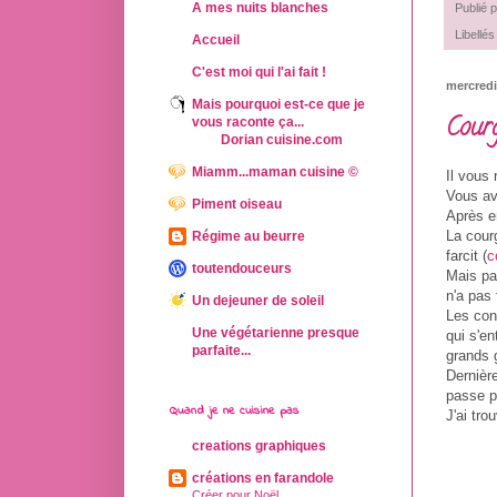
A mes nuits blanches
Publié 
Libellés
Accueil
C'est moi qui l'ai fait !
mercredi
Mais pourquoi est-ce que je
Courg
vous raconte ça...
Dorian cuisine.com
Miamm...maman cuisine ©
Il vous
Vous av
Piment oiseau
Après e
La cour
Régime au beurre
farcit (
c
toutendouceurs
Mais pa
n'a pas 
Un dejeuner de soleil
Les cont
Une végétarienne presque
qui s'en
parfaite...
grands g
Dernièr
passe p
Quand je ne cuisine pas
J'ai trou
creations graphiques
créations en farandole
Créer pour Noël