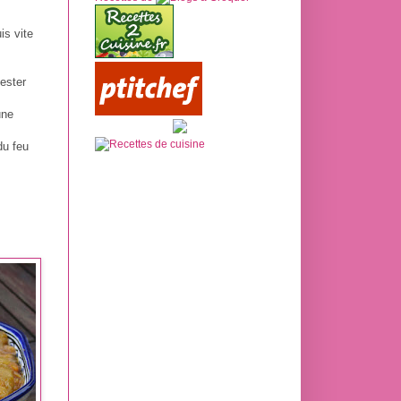
is vite
ester
une
du feu