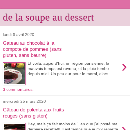
de la soupe au dessert
lundi 6 avril 2020
Gateau au chocolat à la
compote de pommes (sans
gluten, sans beurre)
›
Et voilà, aujourd'hui, en région parisienne, le
mauvais temps est revenu, et la pluie tombe
depuis midi. Un peu dur pour le moral, alors...
3 commentaires:
mercredi 25 mars 2020
Gâteau de polenta aux fruits
rouges (sans gluten)
›
Hey, mais ça fait moins de 1 an que j'ai posté ma
dernière recette!!! Il est temps que je m'y remette,