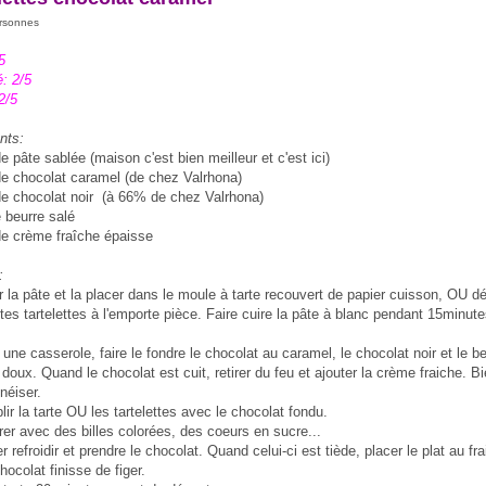
ersonnes
5
é: 2/5
2/5
nts:
e pâte sablée (maison c'est bien meilleur et c'est ici)
de chocolat caramel (de chez Valrhona)
de chocolat noir (à 66% de chez Valrhona)
 beurre salé
de crème fraîche épaisse
:
r la pâte et la placer dans le moule à tarte recouvert de papier cuisson, OU d
tes tartelettes à l'emporte pièce. Faire cuire la pâte à blanc pendant 15minute
une casserole, faire le fondre le chocolat au caramel, le chocolat noir et le b
 doux. Quand le chocolat est cuit, retirer du feu et ajouter la crème fraiche. B
éiser.
ir la tarte OU les tartelettes avec le chocolat fondu.
rer avec des billes colorées, des coeurs en sucre...
er refroidir et prendre le chocolat. Quand celui-ci est tiède, placer le plat au fra
hocolat finisse de figer.