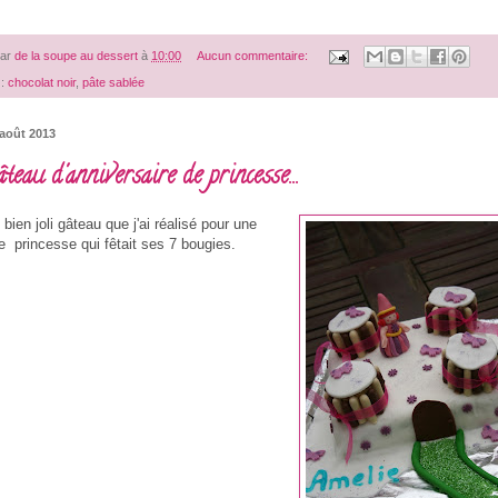
par
de la soupe au dessert
à
10:00
Aucun commentaire:
 :
chocolat noir
,
pâte sablée
 août 2013
teau d'anniversaire de princesse...
 bien joli gâteau que j'ai réalisé pour une
ie princesse qui fêtait ses 7 bougies.