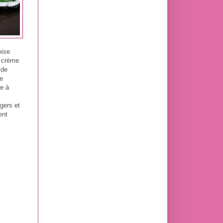
oise
n crème
 de
de
te à
gers et
ent