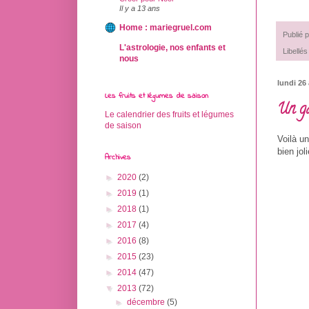
Il y a 13 ans
Home : mariegruel.com
Publié 
L'astrologie, nos enfants et
Libellés
nous
lundi 26
Les fruits et légumes de saison
Un gâ
Le calendrier des fruits et légumes
de saison
Voilà un
bien jol
Archives
►
2020
(2)
►
2019
(1)
►
2018
(1)
►
2017
(4)
►
2016
(8)
►
2015
(23)
►
2014
(47)
▼
2013
(72)
►
décembre
(5)