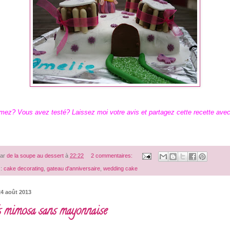
mez? Vous avez testé? Laissez moi votre avis et partagez cette recette ave
par
de la soupe au dessert
à
22:22
2 commentaires:
 :
cake decorating
,
gateau d'anniversaire
,
wedding cake
4 août 2013
 mimosa sans mayonnaise