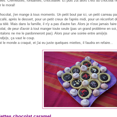
ibles. Crémeuses, fondantes, chocolatée. Et puis zut alors c'est du chocolat no
r le moral!
hocolat, j'en mange à tous moments. Un petit bout par ici, un petit carreau par
café, après le dessert, pour un petit creux de l'après midi, pour un réconfort d
a télé. Mais dans la famille, il n'y a pas d'autre fan. Alors je n'ose jamais faire
olat, de peur d'avoir à tout manger toute seule (pas un grand problème en soi
talons ne me le pardonneront pas). Alors pour une soirée entre ami(e)s
d(e)s, ça vaut le coup.
ut le monde a craqué, et j'ai eu juste quelques miettes, il faudra en refaire...
lettes chocolat caramel