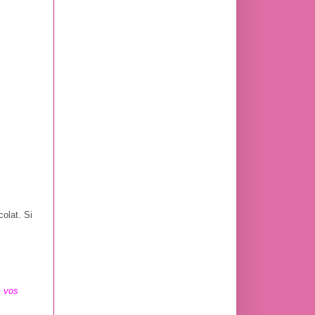
colat. Si
c vos