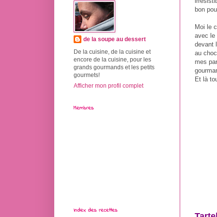
irrésist
bon pou
Moi le c
avec le 
de la soupe au dessert
devant l
De la cuisine, de la cuisine et
au choc
encore de la cuisine, pour les
mes pan
grands gourmands et les petits
gourman
gourmets!
Et là to
Afficher mon profil complet
Membres
Index des recettes
Tarte