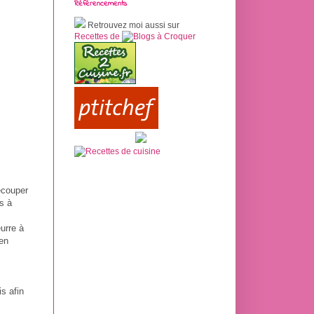
Référencements
Retrouvez moi aussi sur
Recettes de
écouper
s à
eurre à
ien
is afin