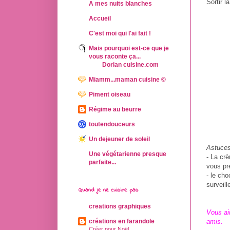
Sortir l
A mes nuits blanches
Accueil
C'est moi qui l'ai fait !
Mais pourquoi est-ce que je
vous raconte ça...
Dorian cuisine.com
Miamm...maman cuisine ©
Piment oiseau
Régime au beurre
toutendouceurs
Un dejeuner de soleil
Astuces
Une végétarienne presque
- La crè
parfaite...
vous pré
- le cho
surveil
Quand je ne cuisine pas
creations graphiques
Vous ai
amis.
créations en farandole
Créer pour Noël