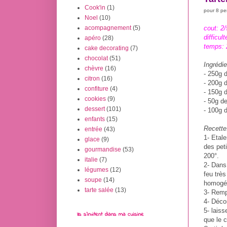
Cook'in
(1)
pour 8 p
Noel
(10)
cout: 2/
acompagnement
(5)
difficult
apéro
(28)
temps: 
cake decorating
(7)
chocolat
(51)
Ingrédie
chèvre
(16)
- 250g d
citron
(16)
- 200g 
confiture
(4)
- 150g 
cookies
(9)
- 50g de
dessert
(101)
- 100g 
enfants
(15)
Recette
entrée
(43)
1- Etale
glace
(9)
des peti
gourmandise
(53)
200°.
italie
(7)
2- Dans 
légumes
(12)
feu très
soupe
(14)
homogén
tarte salée
(13)
3- Rempl
4- Déco
5- laiss
Ils s'invitent dans ma cuisine
que le c