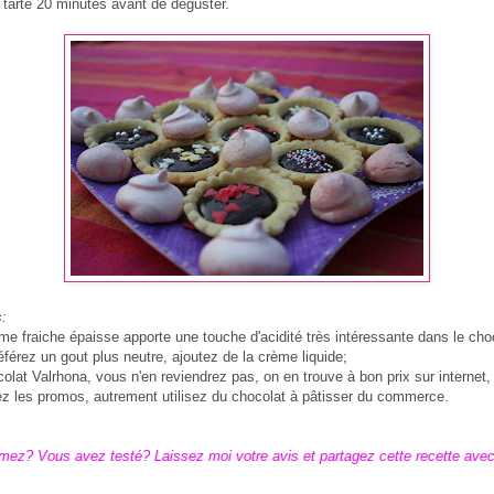
a tarte 20 minutes avant de déguster.
:
me fraiche épaisse apporte une touche d'acidité très intéressante dans le cho
férez un gout plus neutre, ajoutez de la crème liquide;
colat Valrhona, vous n'en reviendrez pas, on en trouve à bon prix sur internet,
lez les promos, autrement utilisez du chocolat à pâtisser du commerce.
mez? Vous avez testé? Laissez moi votre avis et partagez cette recette ave