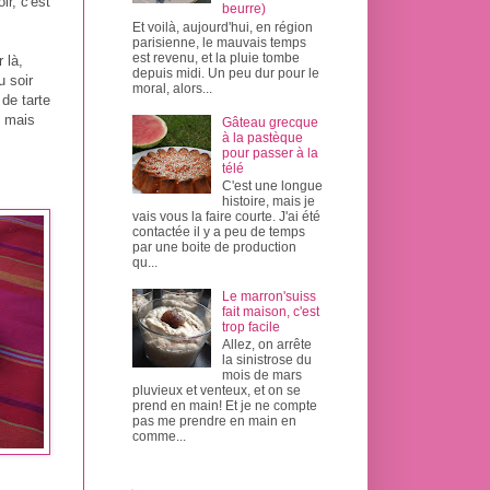
ir, c'est
beurre)
Et voilà, aujourd'hui, en région
parisienne, le mauvais temps
est revenu, et la pluie tombe
 là,
depuis midi. Un peu dur pour le
u soir
moral, alors...
 de tarte
, mais
Gâteau grecque
à la pastèque
pour passer à la
télé
C'est une longue
histoire, mais je
vais vous la faire courte. J'ai été
contactée il y a peu de temps
par une boite de production
qu...
Le marron'suiss
fait maison, c'est
trop facile
Allez, on arrête
la sinistrose du
mois de mars
pluvieux et venteux, et on se
prend en main! Et je ne compte
pas me prendre en main en
comme...