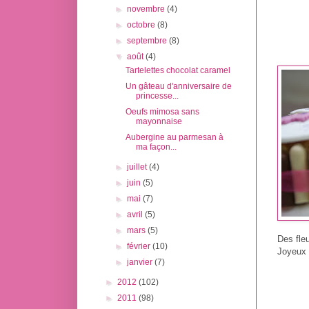
►
novembre
(4)
►
octobre
(8)
►
septembre
(8)
▼
août
(4)
Tartelettes chocolat caramel
Un gâteau d'anniversaire de
princesse...
Oeufs mimosa sans
mayonnaise
Aubergine au parmesan à
ma façon...
►
juillet
(4)
►
juin
(5)
►
mai
(7)
►
avril
(5)
►
mars
(5)
Des fleu
►
février
(10)
Joyeux 
►
janvier
(7)
►
2012
(102)
►
2011
(98)