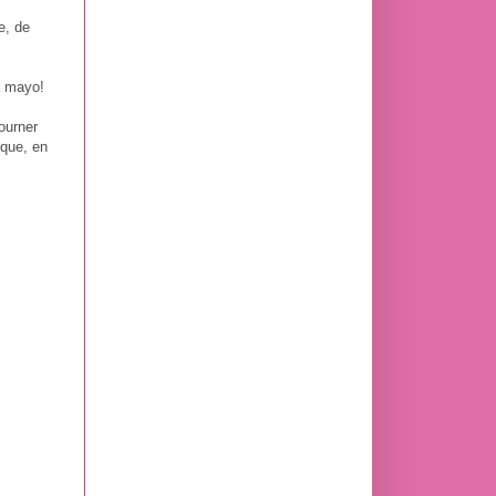
e, de
la mayo!
ourner
 que, en