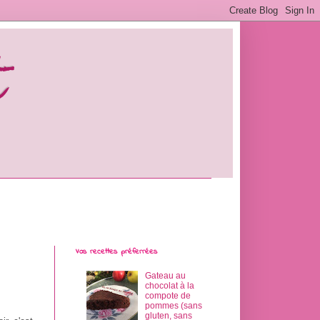
t
Vos recettes préferrées
Gateau au
chocolat à la
compote de
pommes (sans
gluten, sans