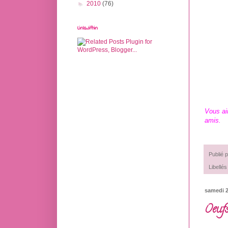
►
2010
(76)
LinkWithin
Vous ai
amis.
Publié 
Libellés
samedi 2
Oeufs