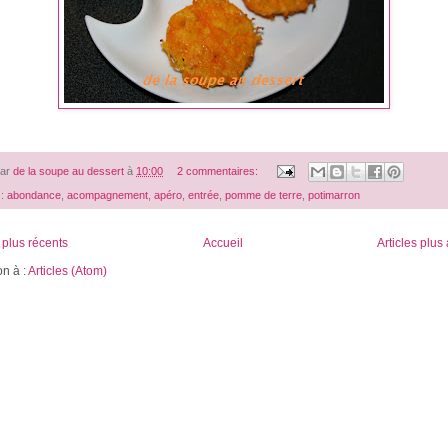
par
de la soupe au dessert
à
10:00
2 commentaires:
 :
abondance
,
acompagnement
,
apéro
,
entrée
,
pomme de terre
,
potimarron
s plus récents
Accueil
Articles plus
on à :
Articles (Atom)