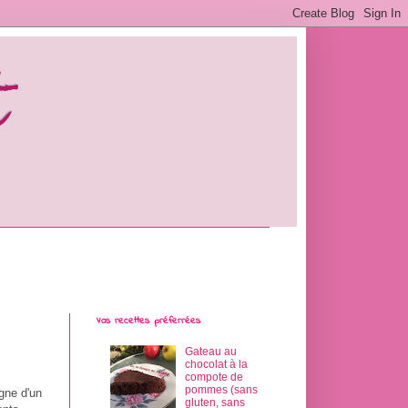
t
Vos recettes préferrées
Gateau au
chocolat à la
compote de
pommes (sans
igne d'un
gluten, sans