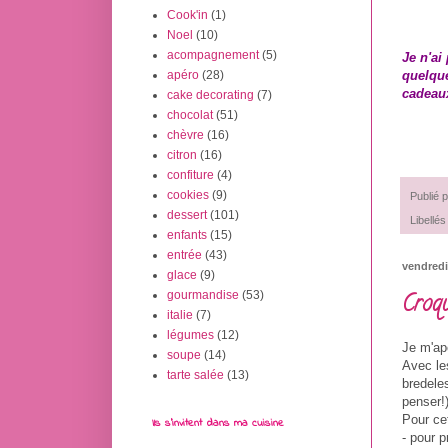
Cook'in
(1)
Noel
(10)
acompagnement
(5)
Je n'ai
quelque
apéro
(28)
cadeaux
cake decorating
(7)
chocolat
(51)
chèvre
(16)
citron
(16)
confiture
(4)
cookies
(9)
Publié 
dessert
(101)
Libellés
enfants
(15)
entrée
(43)
vendredi
glace
(9)
gourmandise
(53)
Croqu
italie
(7)
légumes
(12)
Je m'ap
soupe
(14)
Avec le
tarte salée
(13)
bredele
penser!)
Pour cet
Ils s'invitent dans ma cuisine
- pour p