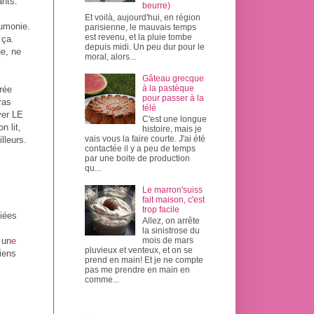
ants.
beurre)
Et voilà, aujourd'hui, en région
eumonie.
parisienne, le mauvais temps
est revenu, et la pluie tombe
 ça.
depuis midi. Un peu dur pour le
ue, ne
moral, alors...
Gâteau grecque
à la pastèque
rée
pour passer à la
ras
télé
ver LE
C'est une longue
n lit,
histoire, mais je
vais vous la faire courte. J'ai été
lleurs.
contactée il y a peu de temps
par une boite de production
qu...
Le marron'suiss
fait maison, c'est
trop facile
liées
Allez, on arrête
la sinistrose du
 un
e
mois de mars
pluvieux et venteux, et on se
iens
prend en main! Et je ne compte
pas me prendre en main en
comme...