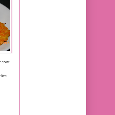
rignote
nière