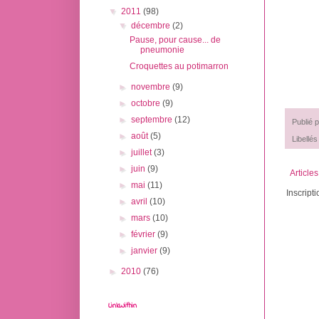
▼
2011
(98)
▼
décembre
(2)
Pause, pour cause... de
pneumonie
Croquettes au potimarron
►
novembre
(9)
►
octobre
(9)
►
septembre
(12)
Publié 
►
août
(5)
Libellés
►
juillet
(3)
►
juin
(9)
Article
►
mai
(11)
Inscripti
►
avril
(10)
►
mars
(10)
►
février
(9)
►
janvier
(9)
►
2010
(76)
LinkWithin