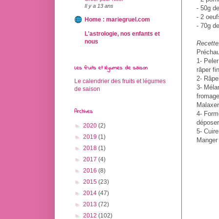
Il y a 13 ans
- 50g d
- 2 oeuf
Home : mariegruel.com
- 70g d
L'astrologie, nos enfants et
nous
Recette
Préchauf
1- Pele
Les fruits et légumes de saison
râper f
2- Râpe
Le calendrier des fruits et légumes
3- Méla
de saison
fromage,
Malaxer
Archives
4- Form
déposer
►
2020
(2)
5- Cuir
►
2019
(1)
Manger
►
2018
(1)
►
2017
(4)
►
2016
(8)
►
2015
(23)
►
2014
(47)
►
2013
(72)
►
2012
(102)