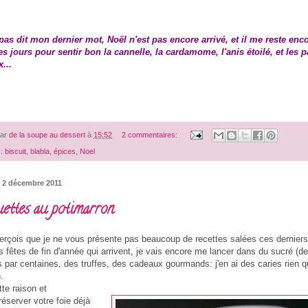
 pas dit mon dernier mot, Noël n'est pas encore arrivé, et il me reste enc
s jours pour sentir bon la cannelle, la cardamome, l'anis étoilé, et les p
...
par
de la soupe au dessert
à
15:52
2 commentaires:
 :
biscuit
,
blabla
,
épices
,
Noel
 2 décembre 2011
ettes au potimarron
erçois que je ne vous présente pas beaucoup de recettes salées ces dernier
s fêtes de fin d'année qui arrivent, je vais encore me lancer dans du sucré (d
s par centaines, des truffes, des cadeaux gourmands: j'en ai des caries rien q
.
te raison et
réserver votre foie déjà