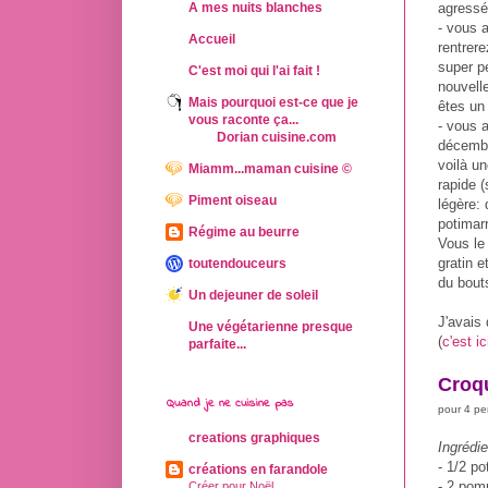
agressé
A mes nuits blanches
- vous 
Accueil
rentrer
super pe
C'est moi qui l'ai fait !
nouvelle
Mais pourquoi est-ce que je
êtes un
vous raconte ça...
- vous 
Dorian cuisine.com
décembr
voilà u
Miamm...maman cuisine ©
rapide 
Piment oiseau
légère:
potimar
Régime au beurre
Vous le
gratin 
toutendouceurs
du bouts
Un dejeuner de soleil
J'avais
Une végétarienne presque
(
c'est ic
parfaite...
Croq
Quand je ne cuisine pas
pour 4 p
creations graphiques
Ingrédie
- 1/2 po
créations en farandole
- 2 pom
Créer pour Noël