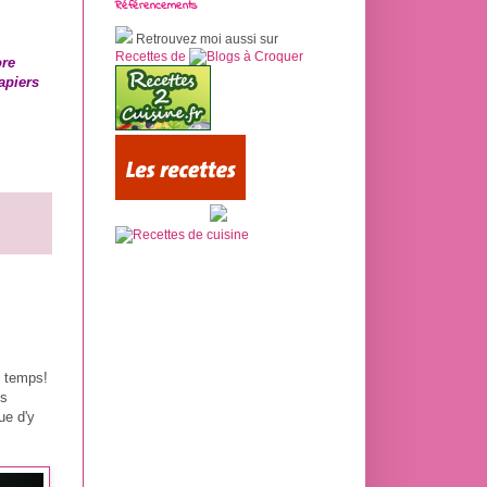
Référencements
Retrouvez moi aussi sur
Recettes de
ore
apiers
s temps!
es
ue d'y