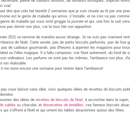
 décembre, pleine de saveurs festives, de senteurs exotiques, d'épices enivr
st vrai!
faut dire que cela fait bientôt 2 semaines que je suis clouée au lit par une pn
monie est le genre de maladie qui arrive, s"installe, et ne s'en va pas comme
 genre de maladie qui vous rend groggie la journée et qui, une fois la nuit ven
sse pas dormir non plus, car la toux fait son apparition.
nnée 2011 se termine de manière assez étrange. Je ne suis pas vraiment rent
ambiance de Noël. Cette année, pas de petits biscuits parfumés, pas de foie g
 pas de cadeaux gourmands, pas d'heures à arpenter les magasins pour trou
déal ou l'idée magique. Il a fallu composer, voir Noel autrement, du fond de so
e son ordinateur. Les parfums ne sont pas les mêmes, l'ambiance non plus, d'ai
t est réalisable.
, il me reste encore une semaine pour rentrer dans l'ambiance!
 pas vous laisser sans idée, voici quelques idées de recettes de biscuits pub
dernière.
ouverez des idées de
recettes de biscuits de Noel
, à accrocher dans le sapin,
 de sablés au
chocolat, et
desrecettes de breddles
, ces fameux biscuits alsac
 qui s'offrent à Noël et qui ornent les tables alsaciennes autour des fêtes.