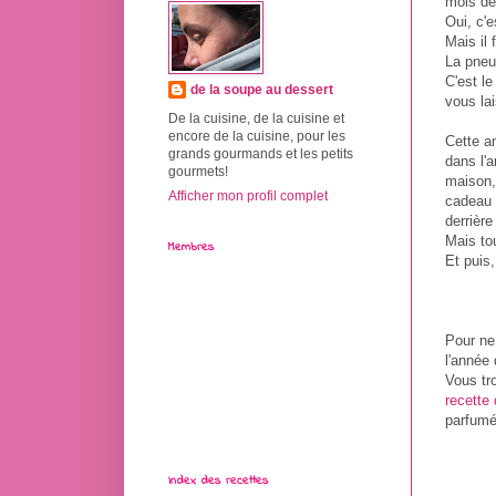
mois de
Oui, c'e
Mais il 
La pneu
C'est le
de la soupe au dessert
vous lai
De la cuisine, de la cuisine et
encore de la cuisine, pour les
Cette a
grands gourmands et les petits
dans l'
gourmets!
maison,
Afficher mon profil complet
cadeau i
derrièr
Mais tou
Membres
Et puis
Pour ne
l'année 
Vous tr
recette
parfumés
Index des recettes