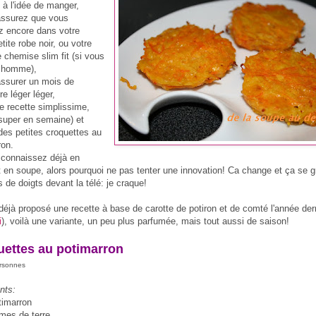
 à l'idée de manger,
assurez que vous
ez encore dans votre
tite robe noir, ou votre
 chemise slim fit (si vous
 homme),
assurer un mois de
e léger léger,
ne recette simplissime,
(super en semaine) et
 des petites croquettes au
ron.
 connaissez déjà en
et en soupe, alors pourquoi ne pas tenter une innovation! Ca change et ça se g
 de doigts devant la télé: je craque!
 déjà proposé une recette à base de carotte de potiron et de comté l'année der
i
), voilà une variante, un peu plus parfumée, mais tout aussi de saison!
uettes au potimarron
ersonnes
nts:
timarron
mes de terre